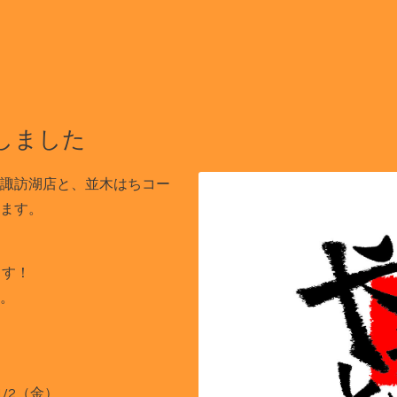
しました
諏訪湖店と、並木はちコー
ます。
ます！
。
/2（金）