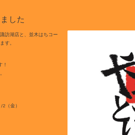
しました
諏訪湖店と、並木はちコー
ます。
す！
。
/2（金）