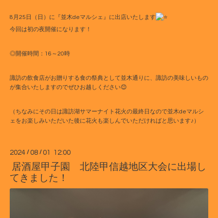
8月25日（日）に『並木deマルシェ』に出店いたします
今回は初の夜開催になります！
◎開催時間：16～20時
諏訪の飲食店がお贈りする食の祭典として並木通りに、諏訪の美味しいもの
が集合いたしますのでぜひお越しください
😊
（ちなみにその日は諏訪湖サマーナイト花火の最終日なので並木deマルシ
ェをお楽しみいただいた後に花火も楽しんでいただければと思います♪）
2024
/
08
/
01 12:00
居酒屋甲子園 北陸甲信越地区大会に出場し
てきました！