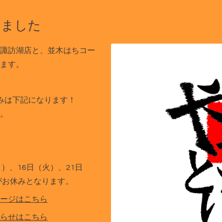
しました
諏訪湖店と、並木はちコー
ます。
みは下記になります！
。
月）、16日（火）、21日
がお休みとなります。
ージはこちら
らせはこちら